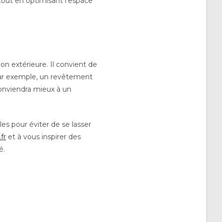
 tout en optimisant l’espace
n extérieure. Il convient de
 Par exemple, un revêtement
 conviendra mieux à un
les pour éviter de se lasser
fr
et à vous inspirer des
é.