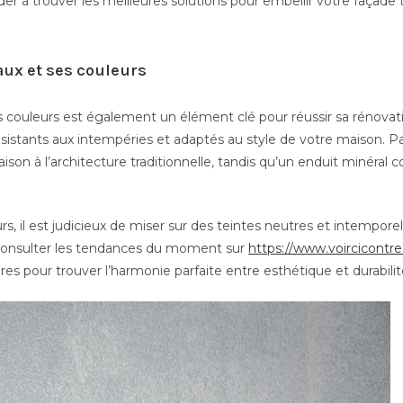
der à trouver les meilleures solutions pour embellir votre façade
aux et ses couleurs
 couleurs est également un élément clé pour réussir sa rénovatio
ésistants aux intempéries et adaptés au style de votre maison.
ison à l’architecture traditionnelle, tandis qu’un enduit minéral
s, il est judicieux de miser sur des teintes neutres et intemporel
 consulter les tendances du moment sur
https://www.voircicontre.
ires pour trouver l’harmonie parfaite entre esthétique et durabilit