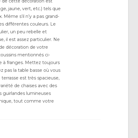
e de cette décoration est
e, jaune, vert, etc.) tels que
x. Même s’il n’y a pas grand-
s différentes couleurs. Le
ier, un peu rebelle et
, il est assez particulier. Ne
 de décoration de votre
s coussins mentionnés ci-
re à franges. Mettez toujours
ez pas la table basse où vous
terrasse est très spacieuse,
variété de chaises avec des
es guirlandes lumineuses
a unique, tout comme votre