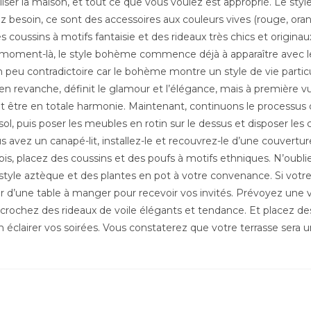
iser la maison, et tout ce que vous voulez est approprié. Le styl
ez besoin, ce sont des accessoires aux couleurs vives (rouge, orang
es coussins à motifs fantaisie et des rideaux très chics et originau
e moment-là, le style bohème commence déjà à apparaître avec le
peu contradictoire car le bohème montre un style de vie particul
 en revanche, définit le glamour et l’élégance, mais à première vue
nt être en totale harmonie. Maintenant, continuons le processus
e sol, puis poser les meubles en rotin sur le dessus et disposer le
ous avez un canapé-lit, installez-le et recouvrez-le d’une couvertu
pis, placez des coussins et des poufs à motifs ethniques. N’oubli
yle aztèque et des plantes en pot à votre convenance. Si votre 
r d’une table à manger pour recevoir vos invités. Prévoyez une 
Accrochez des rideaux de voile élégants et tendance. Et placez d
en éclairer vos soirées. Vous constaterez que votre terrasse ser