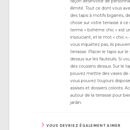
façon désinvolte de personnal
illimité. Tout ce dont vous av
des tapis à motifs bigarrés, d
chose sur votre terrasse à c
terme « bohème chic » est un 
insouciant, et le mot « chic »,
vous inquiétez pas, ils peuve
terrasse. Placer le tapis sur l
dessus sur les fauteuils. Si v
des coussins dessus. Sur le ta
pouvez mettre des vases de st
vous pouvez toujours dispose
assises et dossiers colorés. 
autour de la terrasse pour bi
jardin.
VOUS DEVRIEZ ÉGALEMENT AIMER